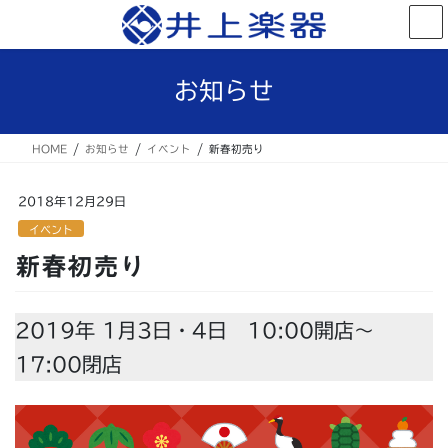
コ
ナ
ン
ビ
テ
ゲ
ン
ー
お知らせ
ツ
シ
へ
ョ
ス
ン
HOME
お知らせ
イベント
新春初売り
キ
に
ッ
移
プ
動
2018年12月29日
イベント
新春初売り
2019年 1月3日・4日 10:00開店〜
17:00閉店