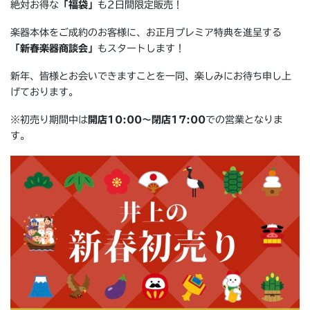
絶対お得な
「福袋」
も2日間限定販売！
楽器本体をご成約のお客様に、お正月プレミア特典を進呈する
「新春楽器商談会」
もスタートします！
新年、皆様とお会いできますことを一同、楽しみにお待ち申し上
げております。
※初売り期間中は
開店10:00〜閉店17:00
での営業となりま
す。