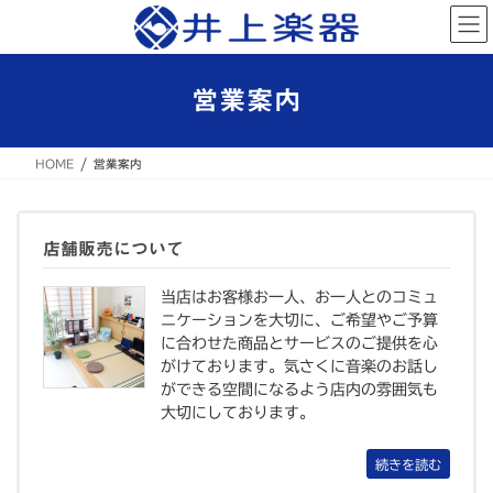
コ
ナ
ン
ビ
テ
ゲ
ン
ー
営業案内
ツ
シ
へ
ョ
ス
ン
HOME
営業案内
キ
に
ッ
移
プ
動
店舗販売について
当店はお客様お一人、お一人とのコミュ
ニケーションを大切に、ご希望やご予算
に合わせた商品とサービスのご提供を心
がけております。気さくに音楽のお話し
ができる空間になるよう店内の雰囲気も
大切にしております。
続きを読む